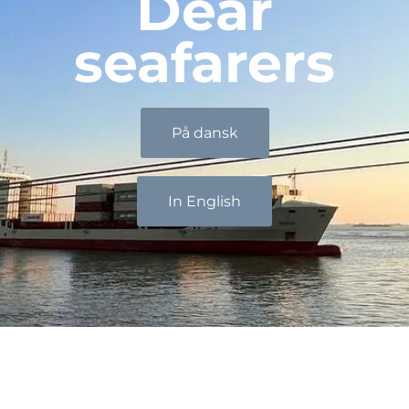
Dear
seafarers
På dansk
In English