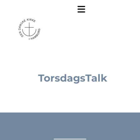
TorsdagsTalk