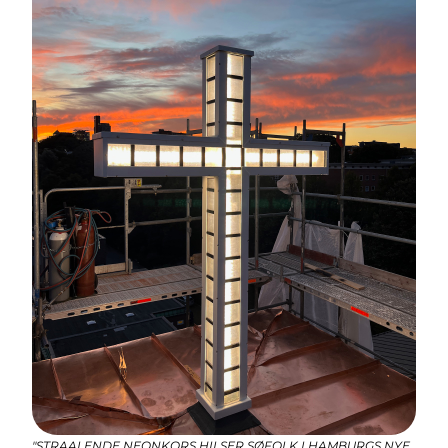
"STRAALENDE NEONKORS HILSER SØFOLK I HAMBURGS NYE