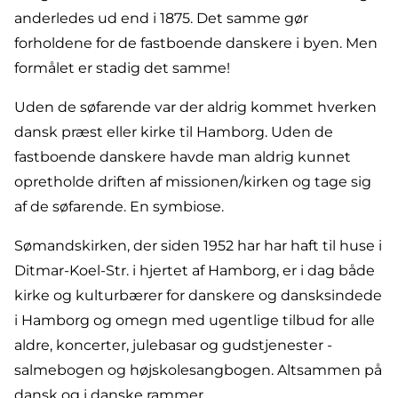
anderledes ud end i 1875. Det samme gør
forholdene for de fastboende danskere i byen. Men
formålet er stadig det samme!
Uden de søfarende var der aldrig kommet hverken
dansk præst eller kirke til Hamborg. Uden de
fastboende danskere havde man aldrig kunnet
opretholde driften af missionen/kirken og tage sig
af de søfarende. En symbiose.
Sømandskirken, der siden 1952 har har haft til huse i
Ditmar-Koel-Str. i hjertet af Hamborg, er i dag både
kirke og kulturbærer for danskere og dansksindede
i Hamborg og omegn med ugentlige tilbud for alle
aldre, koncerter, julebasar og gudstjenester -
salmebogen og højskolesangbogen. Altsammen på
dansk og i danske rammer.