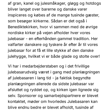
af gran, kanel og julesmåkager, gløgg og hotdogs
bliver langet over barerne og danske varer
inspiceres og købes af de mange tusinde gæster,
som besøger kirkerne. Sådan er det også i
Benediktekirken, hvor vi sammen med de øvrige
nordiske kirker på vejen afholder hver vores
julebasar - en efterhånden gammel tradition. Her
valfarter danskere og tyskere år efter år til vores
julebasar for at få et lille stykke af den danske
julehygge, hvilket vi er både glade og stolte over!
Vi har i medarbejderstaben og i det frivillige
julebasarudvalg været i gang med planlægningen
af julebasaren i lang tid - ja faktisk begyndte
planlægningen allerede da sidste julebasar var
afsluttet og ryddet op, og kirken igen lignede sig
selv. Sponsorer og samarbejdspartnere er blevet
kontaktet, møder om hvorledes Julebasaren kan
blive endnu bedre er blevet afholdt, tusinde af