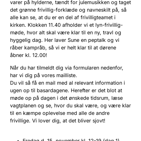
varer på hylderne, tændt for julemusikken og taget
det grønne frivillig-forklæde og navneskilt på, så
alle kan se, at du er en del af frivilligteamet i
kirken. Klokken 11.40 afholder vi et lyn-frivillig-
møde, hvor alt skal være klar til en ny, travl og
hyggelig dag. Her laver Sune en peptalk og vi
råber kampråb, så vi er helt klar til at dørene
åbner kl. 12.00!
Når du har tilmeldt dig via formularen nedenfor,
har vi dig på vores mailliste.
Du vil så få en mail med al relevant information i
ugen op til basardagene. Herefter er det blot at
møde op på dagen i det ønskede tidsrum, læse
vagtplanen og se, hvor du skal være, og være klar
til en kæmpe oplevelse med alle de andre
frivillige. Vi lover dig, at det bliver sjovt!
Fredag d. 15. november kl. 12-19 (dag 1)