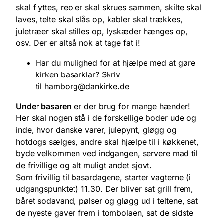
skal flyttes, reoler skal skrues sammen, skilte skal
laves, telte skal slås op, kabler skal trækkes,
juletræer skal stilles op, lyskæder hænges op,
osv. Der er altså nok at tage fat i!
Har du mulighed for at hjælpe med at gøre
kirken basarklar? Skriv
til
hamborg@dankirke.de
Under basaren
er der brug for mange hænder!
Her skal nogen stå i de forskellige boder ude og
inde, hvor danske varer, julepynt, gløgg og
hotdogs sælges, andre skal hjælpe til i køkkenet,
byde velkommen ved indgangen, servere mad til
de frivillige og alt muligt andet sjovt.
Som frivillig til basardagene, starter vagterne (i
udgangspunktet) 11.30. Der bliver sat grill frem,
båret sodavand, pølser og gløgg ud i teltene, sat
de nyeste gaver frem i tombolaen, sat de sidste