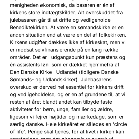
menigheden økonomisk, da basaren er én af
kirkens store indtægtskilder. Alt overskuddet fra
julebasaren går til at drifte og vedligeholde
Benediktekirken. At være en sømandskirke er en
anden situation end at være en del af folkekirken.
Kirkens udgifter dækkes ikke af kirkeskat, men vi
er modsat selvfinansierende på en lang række
områder. Det er i udgangspunkt kun præstens og
én assistents løn, som er dækket hjemmefra af
Den Danske Kirke i Udlandet (tidligere Danske
Sømands- og Udlandskirker). Julebasarens
overskud er derved hel essentiel for kirkens drift
og vedligeholdelse, og er en af grundene til, at vi
resten af året blandt andet kan tilbyde faste
aktiviteter for børn, unge, familier og ældre,
ligesom vi fejrer højtider og mærkedage, som er
særlig danske. Hele kirkeåret er således en 'circle
of life'. Penge skal tjenes, for at livet i kirken kan