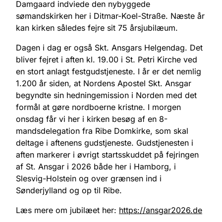
Damgaard indviede den nybyggede
sømandskirken her i Ditmar-Koel-Straße. Næste år
kan kirken således fejre sit 75 årsjubilæum.
Dagen i dag er også Skt. Ansgars Helgendag. Det
bliver fejret i aften kl. 19.00 i St. Petri Kirche ved
en stort anlagt festgudstjeneste. I år er det nemlig
1.200 år siden, at Nordens Apostel Skt. Ansgar
begyndte sin hedningemission i Norden med det
formål at gøre nordboerne kristne. I morgen
onsdag får vi her i kirken besøg af en 8-
mandsdelegation fra Ribe Domkirke, som skal
deltage i aftenens gudstjeneste. Gudstjenesten i
aften markerer i øvrigt startsskuddet på fejringen
af St. Ansgar i 2026 både her i Hamborg, i
Slesvig-Holstein og over grænsen ind i
Sønderjylland og op til Ribe.
Læs mere om jubilæet her:
https://ansgar2026.de