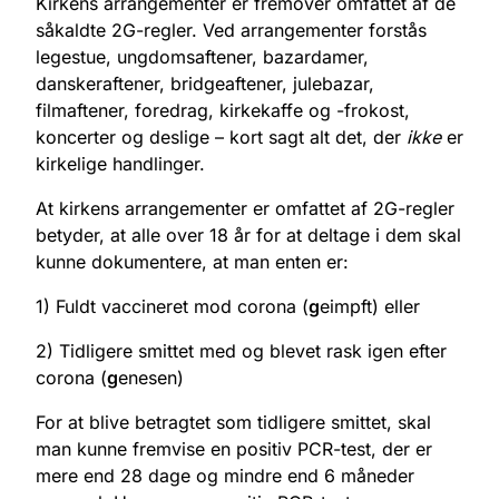
Kirkens arrangementer er fremover omfattet af de
såkaldte 2G-regler. Ved arrangementer forstås
legestue, ungdomsaftener, bazardamer,
danskeraftener, bridgeaftener, julebazar,
filmaftener, foredrag, kirkekaffe og -frokost,
koncerter og deslige – kort sagt alt det, der
ikke
er
kirkelige handlinger.
At kirkens arrangementer er omfattet af 2G-regler
betyder, at alle over 18 år for at deltage i dem skal
kunne dokumentere, at man enten er:
1) Fuldt vaccineret mod corona (
g
eimpft) eller
2) Tidligere smittet med og blevet rask igen efter
corona (
g
enesen)
For at blive betragtet som tidligere smittet, skal
man kunne fremvise en positiv PCR-test, der er
mere end 28 dage og mindre end 6 måneder