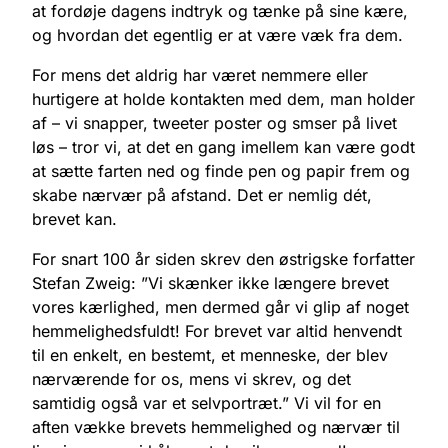
at fordøje dagens indtryk og tænke på sine kære,
og hvordan det egentlig er at være væk fra dem.
For mens det aldrig har været nemmere eller
hurtigere at holde kontakten med dem, man holder
af – vi snapper, tweeter poster og smser på livet
løs – tror vi, at det en gang imellem kan være godt
at sætte farten ned og finde pen og papir frem og
skabe nærvær på afstand. Det er nemlig dét,
brevet kan.
For snart 100 år siden skrev den østrigske forfatter
Stefan Zweig: ”Vi skænker ikke længere brevet
vores kærlighed, men dermed går vi glip af noget
hemmelighedsfuldt! For brevet var altid henvendt
til en enkelt, en bestemt, et menneske, der blev
nærværende for os, mens vi skrev, og det
samtidig også var et selvportræt.” Vi vil for en
aften vække brevets hemmelighed og nærvær til