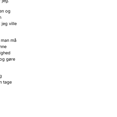
 jeg.
den og
n
jeg ville
et man må
unne
lighed
 og gøre
g
an tage