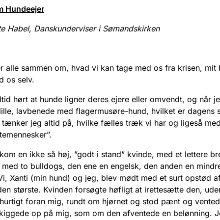
 Hundeejer
e Habel, Danskunderviser i Sømandskirken
r alle sammen om, hvad vi kan tage med os fra krisen, mit 
d os selv.
ltid hørt at hunde ligner deres ejere eller omvendt, og når je
ille, lavbenede med flagermusøre-hund, hvilket er dagens 
, tænker jeg altid på, hvilke fælles træk vi har og ligeså me
temennesker”.
kom en ikke så høj, ”godt i stand” kvinde, med et lettere br
med to bulldogs, den ene en engelsk, den anden en mindre
Vi, Xanti (min hund) og jeg, blev mødt med et surt opstød af
den største. Kvinden forsøgte høfligt at irettesætte den, ude
 hurtigt foran mig, rundt om hjørnet og stod pænt og vente
kiggede op på mig, som om den afventede en belønning. J