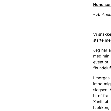
Hund som
-
Af Anett
Vi snakke
starte me
Jeg har a
med min l
event pt.
”hundeluf
I morges 
imod mig 
slagsen. 
bjæf fra 
Xanti løb
hækken, 