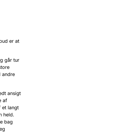
bud er at
g går tur
store
d andre
edt ansigt
 af
 et langt
n held.
de bag
eg