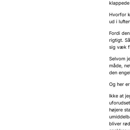
klappede 
Hvorfor k
ud i luften
Fordi den
rigtigt. 
sig væk f
Selvom je
måde, neto
den engel
Og her er
Ikke at j
uforudset
højere sta
umiddelba
bliver rø