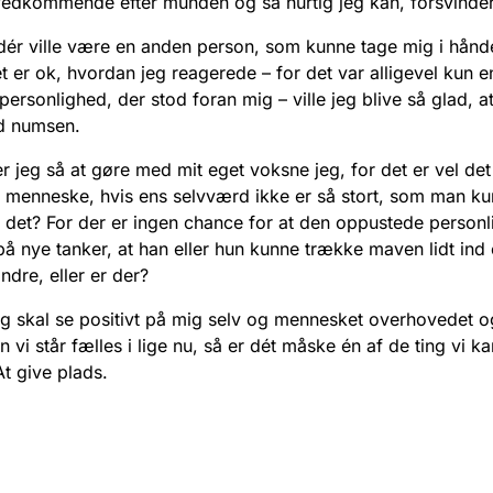
edkommende efter munden og så hurtig jeg kan, forsvinder
dér ville være en anden person, som kunne tage mig i hån
et er ok, hvordan jeg reagerede – for det var alligevel kun e
ersonlighed, der stod foran mig – ville jeg blive så glad, at 
d numsen.
r jeg så at gøre med mit eget voksne jeg, for det er vel d
menneske, hvis ens selvværd ikke er så stort, som man k
 det? For der er ingen chance for at den oppustede person
 nye tanker, at han eller hun kunne trække maven lidt ind
andre, eller er der?
eg skal se positivt på mig selv og mennesket overhovedet o
n vi står fælles i lige nu, så er dét måske én af de ting vi k
t give plads.