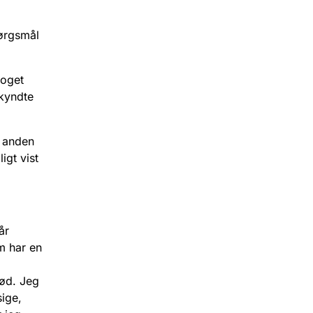
pørgsmål
noget
skyndte
n anden
igt vist
år
m har en
nød. Jeg
sige,