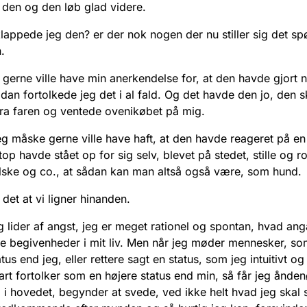
den og den løb glad videre.
lappede jeg den? er der nok nogen der nu stiller sig det s
.
 gerne ville have min anerkendelse for, at den havde gjort 
Sådan fortolkede jeg det i al fald. Og det havde den jo, den 
ra faren og ventede ovenikøbet på mig.
g måske gerne ville have haft, at den havde reageret på e
p havde stået op for sig selv, blevet på stedet, stille og rol
ske og co., at sådan kan man altså også være, som hund.
 det at vi ligner hinanden.
eg lider af angst, jeg er meget rationel og spontan, hvad ang
e begivenheder i mit liv. Men når jeg møder mennesker, so
tus end jeg, eller rettere sagt en status, som jeg intuitivt og
rt fortolker som en højere status end min, så får jeg ånde
d i hovedet, begynder at svede, ved ikke helt hvad jeg skal 