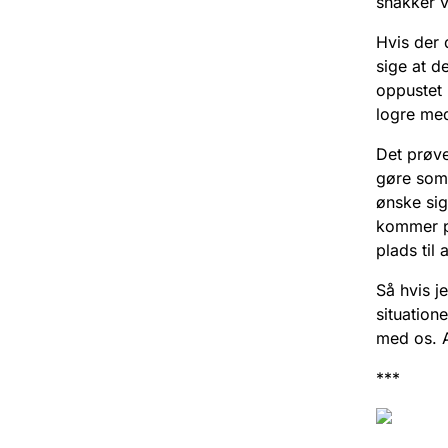
snakker v
Hvis der 
sige at d
oppustet p
logre me
Det prøve
gøre som 
ønske sig
kommer på
plads til 
Så hvis j
situatione
med os. A
***