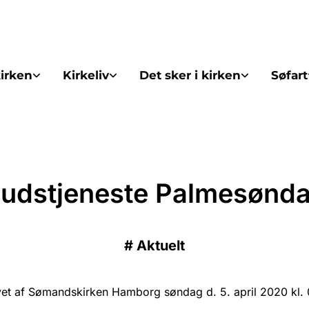
irken
Kirkeliv
Det sker i kirken
Søfart
udstjeneste Palmesønd
#
Aktuelt
et af Sømandskirken Hamborg søndag d. 5. april 2020 kl. 