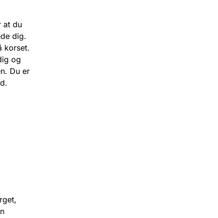
 at du
de dig.
å korset.
dig og
en. Du er
d.
rget,
en