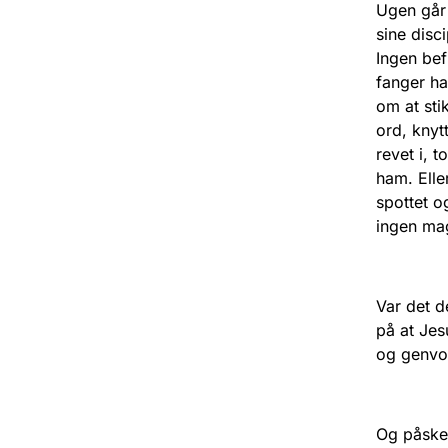
Ugen går 
sine disc
Ingen bef
fanger h
om at stik
ord, knyt
revet i, 
ham. Elle
spottet o
ingen mag
Var det d
på at Jes
og genvor
Og påskem