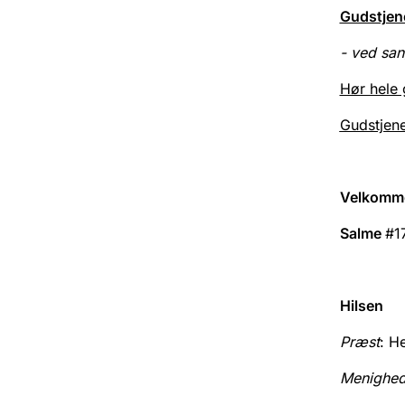
Gudstjen
- ved sa
Hør hele 
Gudstjen
Velkomm
Salme
#1
Hilsen
Præst
: H
Menighe