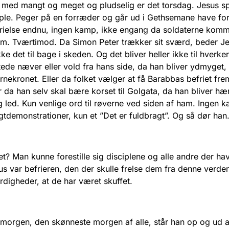
med mangt og meget og pludselig er det torsdag. Jesus s
iple. Peger på en forræder og går ud i Gethsemane have for
rielse endnu, ingen kamp, ikke engang da soldaterne kom
am. Tværtimod. Da Simon Peter trækker sit sværd, beder J
ke det til bage i skeden. Og det bliver heller ikke til hverke
tede næver eller vold fra hans side, da han bliver ydmyget, 
tornekronet. Eller da folket vælger at få Barabbas befriet fre
r da han selv skal bære korset til Golgata, da han bliver hæ
g led. Kun venlige ord til røverne ved siden af ham. Ingen 
tdemonstrationer, kun et ”Det er fuldbragt”. Og så dør ha
et? Man kunne forestille sig disciplene og alle andre der ha
us var befrieren, den der skulle frelse dem fra denne verden
digheder, at de har været skuffet.
orgen, den skønneste morgen af alle, står han op og ud a