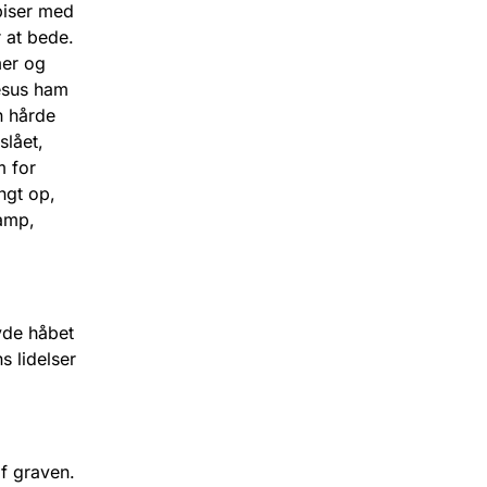
piser med
 at bede.
mer og
esus ham
n hårde
slået,
m for
ngt op,
kamp,
n.
vde håbet
s lidelser
f graven.