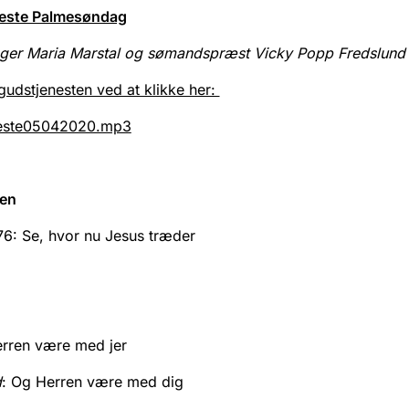
este Palmesøndag
nger Maria Marstal og sømandspræst Vicky Popp Fredslund
gudstjenesten ved at klikke her:
este05042020.mp3
en
76: Se, hvor nu Jesus træder
erren være med jer
d
: Og Herren være med dig