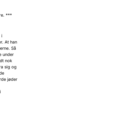
e. ***
 i
r. At han
merne. Så
e under
dt nok
ra sig og
de
rde jøder
i