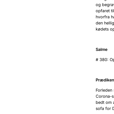
og begrav
opfaret t
hvorfra h
den helli
kødets op
Salme
# 380: Op
Prædike
Forleden 
Corona-si
bedt om a
sofa for 