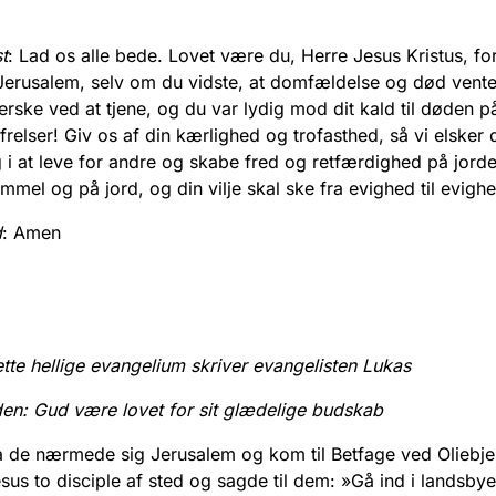
t
: Lad os alle bede. Lovet være du, Herre Jesus Kristus, for
 Jerusalem, selv om du vidste, at domfældelse og død vente
herske ved at tjene, og du var lydig mod dit kald til døden p
frelser! Giv os af din kærlighed og trofasthed, så vi elsker 
g i at leve for andre og skabe fred og retfærdighed på jord
immel og på jord, og din vilje skal ske fra evighed til evighe
d
: Amen
ette hellige evangelium skriver evangelisten Lukas
en:
Gud være lovet for sit glædelige budskab
 de nærmede sig Jerusalem og kom til Betfage ved Oliebje
sus to disciple af sted og sagde til dem: »Gå ind i landsby