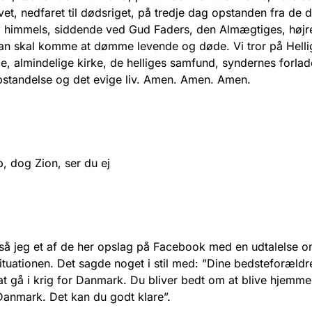
et, nedfaret til dødsriget, på tredje dag opstanden fra de 
il himmels, siddende ved Gud Faders, den Almægtiges, højr
an skal komme at dømme levende og døde. Vi tror på Hell
ge, almindelige kirke, de helliges samfund, syndernes forlad
standelse og det evige liv. Amen. Amen. Amen.
, dog Zion, ser du ej
n
så jeg et af de her opslag på Facebook med en udtalelse 
tuationen. Det sagde noget i stil med: ”Dine bedsteforældr
t gå i krig for Danmark. Du bliver bedt om at blive hjemme
Danmark. Det kan du godt klare”.