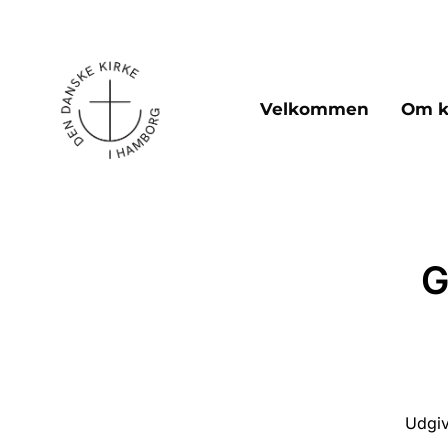
Velkommen
Om k
G
Udgiv