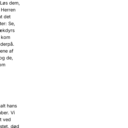
. Løs dem,
 Herren
t det
ter: Se,
rækdyrs
e kom
 derpå.
ene af
og de,
som
alt hans
ber. Vi
t ved
stet, død