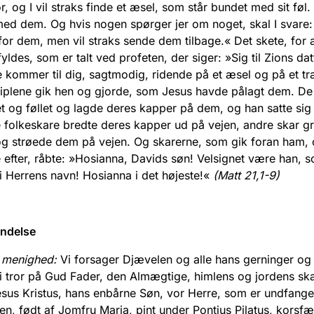
r, og I vil straks finde et æsel, som står bundet med sit føl
d dem. Og hvis nogen spørger jer om noget, skal I svare:
for dem, men vil straks sende dem tilbage.« Det skete, for a
yldes, som er talt ved profeten, der siger: »Sig til Zions dat
 kommer til dig, sagtmodig, ridende på et æsel og på et t
ciplene gik hen og gjorde, som Jesus havde pålagt dem. D
 og føllet og lagde deres kapper på dem, og han satte sig
 folkeskare bredte deres kapper ud på vejen, andre skar gr
g strøede dem på vejen. Og skarerne, som gik foran ham, 
e efter, råbte: »Hosianna, Davids søn! Velsignet være han, 
 Herrens navn! Hosianna i det højeste!«
(Matt 21,1-9)
ndelse
 menighed:
Vi forsager Djævelen og alle hans gerninger og 
 tror på Gud Fader, den Almægtige, himlens og jordens ska
esus Kristus, hans enbårne Søn, vor Herre, som er undfange
en, født af Jomfru Maria, pint under Pontius Pilatus, korsfæ