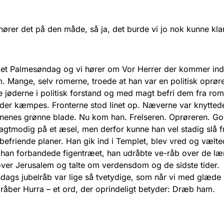
ører det på den måde, så ja, det burde vi jo nok kunne klar
det Palmesøndag og vi hører om Vor Herrer der kommer ind
. Mange, selv romerne, troede at han var en politisk oprøre
lse jøderne i politisk forstand og med magt befri dem fra ro
 der kæmpes. Fronterne stod linet op. Næverne var knytted
nenes grønne blade. Nu kom han. Frelseren. Oprøreren. Go
agtmodig på et æsel, men derfor kunne han vel stadig slå f
efriende planer. Han gik ind i Templet, blev vred og vælte
han forbandede figentræet, han udråbte ve-råb over de læ
er Jerusalem og talte om verdensdom og de sidste tider.
ags jubelråb var lige så tvetydige, som når vi med glæde 
åber Hurra – et ord, der oprindeligt betyder: Dræb ham.