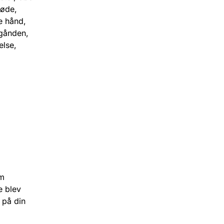
døde,
e hånd,
igånden,
else,
om
e blev
 på din