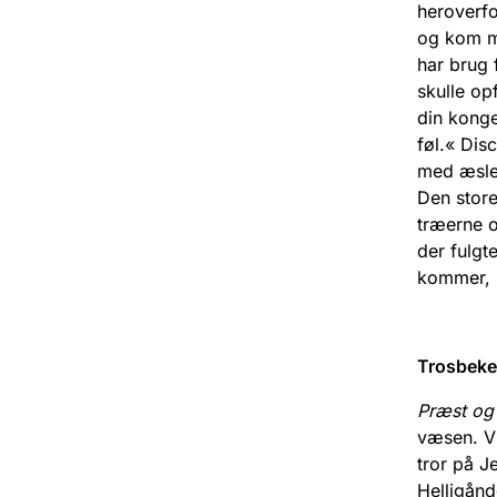
heroverfo
og kom me
har brug 
skulle opf
din konge
føl.« Dis
med æslet
Den store
træerne o
der fulgt
kommer, i
Trosbeke
Præst og
væsen. Vi
tror på J
Helligånd