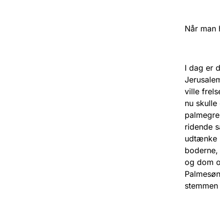
Når man h
I dag er 
Jerusalem
ville fre
nu skulle
palmegre
ridende s
udtænke b
boderne, 
og dom ov
Palmesønd
stemmen r