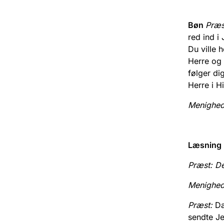
Bøn
Præs
red ind i
Du ville 
Herre og 
følger di
Herre i H
Menighe
Læsning
Præst
: D
Menighed
Præst:
Da
sendte Je