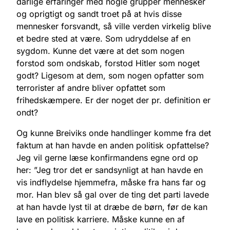
dårlige erfaringer med nogle grupper mennesker
og oprigtigt og sandt troet på at hvis disse
mennesker forsvandt, så ville verden virkelig blive
et bedre sted at være. Som udryddelse af en
sygdom. Kunne det være at det som nogen
forstod som ondskab, forstod Hitler som noget
godt? Ligesom at dem, som nogen opfatter som
terrorister af andre bliver opfattet som
frihedskæmpere. Er der noget der pr. definition er
ondt?
Og kunne Breiviks onde handlinger komme fra det
faktum at han havde en anden politisk opfattelse?
Jeg vil gerne læse konfirmandens egne ord op
her: ”Jeg tror det er sandsynligt at han havde en
vis indflydelse hjemmefra, måske fra hans far og
mor. Han blev så gal over de ting det parti lavede
at han havde lyst til at dræbe de børn, før de kan
lave en politisk karriere. Måske kunne en af