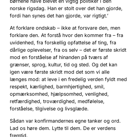
børnene have blevet en vigtig politiker i den
norske rigsdag. Han er stolt over det han gjorde,
fordi han synes det han gjorde, var rigtigt.’
At forklare ondskab – ikke at forsvare den, men
forklare den. At forstå hvor den kommer fra – fra
uvidenhed, fra forskellig opfattelse af ting, fra
dårlige oplevelser, fra os selv – det er første skridt
mod en forståelse af hinanden på tværs af
grænser, sprog, kultur, tid og sted. Og det kan
igen være første skridt mod det som vi alle
længes mod: at leve i en fredelig verden fyldt med
respekt, kærlighed, barmhjertighed, smil,
opmærksomhed, hjælpsomhed, venlighed,
retfærdighed, troværdighed, medfølelse,
forståelse, tilgivelse og livsglæde.
Sådan var konfirmandernes egne tanker og ord.
Lad os høre dem. Lytte til dem. De er verdens
fremtid.