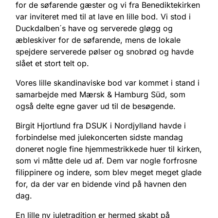
for de søfarende gæster og vi fra Benediktekirken
var inviteret med til at lave en lille bod. Vi stod i
Duckdalben´s have og serverede gløgg og
æbleskiver for de søfarende, mens de lokale
spejdere serverede pølser og snobrød og havde
slået et stort telt op.
Vores lille skandinaviske bod var kommet i stand i
samarbejde med Mærsk & Hamburg Süd, som
også delte egne gaver ud til de besøgende.
Birgit Hjortlund fra DSUK i Nordjylland havde i
forbindelse med julekoncerten sidste mandag
doneret nogle fine hjemmestrikkede huer til kirken,
som vi måtte dele ud af. Dem var nogle forfrosne
filippinere og indere, som blev meget meget glade
for, da der var en bidende vind på havnen den
dag.
En lille ny juletradition er hermed skabt på