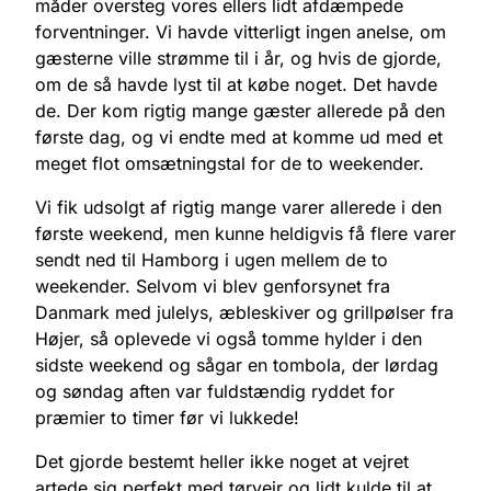
måder oversteg vores ellers lidt afdæmpede
forventninger. Vi havde vitterligt ingen anelse, om
gæsterne ville strømme til i år, og hvis de gjorde,
om de så havde lyst til at købe noget. Det havde
de. Der kom rigtig mange gæster allerede på den
første dag, og vi endte med at komme ud med et
meget flot omsætningstal for de to weekender.
Vi fik udsolgt af rigtig mange varer allerede i den
første weekend, men kunne heldigvis få flere varer
sendt ned til Hamborg i ugen mellem de to
weekender. Selvom vi blev genforsynet fra
Danmark med julelys, æbleskiver og grillpølser fra
Højer, så oplevede vi også tomme hylder i den
sidste weekend og sågar en tombola, der lørdag
og søndag aften var fuldstændig ryddet for
præmier to timer før vi lukkede!
Det gjorde bestemt heller ikke noget at vejret
artede sig perfekt med tørvejr og lidt kulde til at