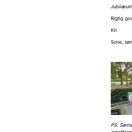
Jubilæum
Rigtig go
Kh
Sune, sø
PS. Søma
næstform