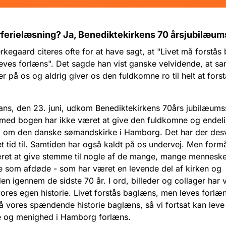
erielæsning? Ja, Benediktekirkens 70 årsjubilæu
rkegaard citeres ofte for at have sagt, at "Livet må forstås
ves forlæns". Det sagde han vist ganske velvidende, at sa
er på os og aldrig giver os den fuldkomne ro til helt at forst
Hans, den 23. juni, udkom Benediktekirkens 70års jubilæumss
med bogen har ikke været at give den fuldkomne og endel
ng om den danske sømandskirke i Hamborg. Det har der des
t tid til. Samtiden har også kaldt på os undervej. Men formå
ret at give stemme til nogle af de mange, mange menneske
 som afdøde - som har været en levende del af kirken og
n igennem de sidste 70 år. I ord, billeder og collager har v
vores egen historie. Livet forstås baglæns, men leves forlæn
tå vores spændende historie baglæns, så vi fortsat kan lev
e og menighed i Hamborg forlæns.