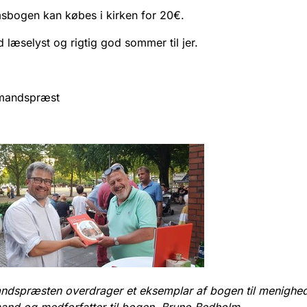
sbogen kan købes i kirken for 20€.
d læselyst og rigtig god sommer til jer.
mandspræst
ndspræsten overdrager et eksemplar af bogen til menighe
and og medforfatter til bogen, Bruno Bedholm