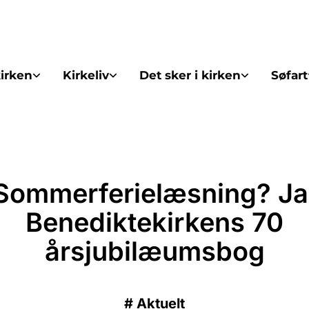
irken
Kirkeliv
Det sker i kirken
Søfart
Sommerferielæsning? Ja
Benediktekirkens 70
årsjubilæumsbog
#
Aktuelt