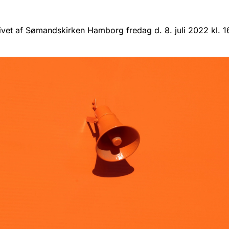
vet af Sømandskirken Hamborg fredag d. 8. juli 2022 kl. 1