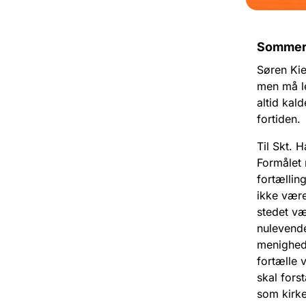
Sommerf
Søren Kie
men må le
altid kald
fortiden.
Til Skt. 
Formålet 
fortælli
ikke være
stedet væ
nulevende
menighede
fortælle 
skal fors
som kirk