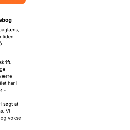
msbog
 baglæns,
mtiden
å
krift.
ige
værre
let har i
r -
i søgt at
s. Vi
e og vokse