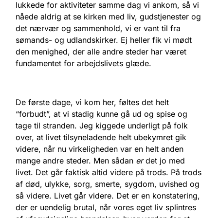
lukkede for aktiviteter samme dag vi ankom, så vi
nåede aldrig at se kirken med liv, gudstjenester og
det nærvær og sammenhold, vi er vant til fra
sømands- og udlandskirker. Ej heller fik vi mødt
den menighed, der alle andre steder har været
fundamentet for arbejdslivets glæde.
De første dage, vi kom her, føltes det helt
“forbudt”, at vi stadig kunne gå ud og spise og
tage til stranden. Jeg kiggede underligt på folk
over, at livet tilsyneladende helt ubekymret gik
videre, når nu virkeligheden var en helt anden
mange andre steder. Men sådan
er
det jo med
livet. Det går faktisk altid videre på trods. På trods
af død, ulykke, sorg, smerte, sygdom, uvished og
så videre. Livet går videre. Det er en konstatering,
der er uendelig brutal, når vores eget liv splintres