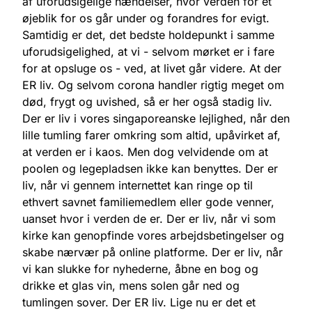
af uforudsigelige hændelser, hvor verden for et
øjeblik for os går under og forandres for evigt.
Samtidig er det, det bedste holdepunkt i samme
uforudsigelighed, at vi - selvom mørket er i fare
for at opsluge os - ved, at livet går videre. At der
ER liv. Og selvom corona handler rigtig meget om
død, frygt og uvished, så er her også stadig liv.
Der er liv i vores singaporeanske lejlighed, når den
lille tumling farer omkring som altid, upåvirket af,
at verden er i kaos. Men dog velvidende om at
poolen og legepladsen ikke kan benyttes. Der er
liv, når vi gennem internettet kan ringe op til
ethvert savnet familiemedlem eller gode venner,
uanset hvor i verden de er. Der er liv, når vi som
kirke kan genopfinde vores arbejdsbetingelser og
skabe nærvær på online platforme. Der er liv, når
vi kan slukke for nyhederne, åbne en bog og
drikke et glas vin, mens solen går ned og
tumlingen sover. Der ER liv. Lige nu er det et