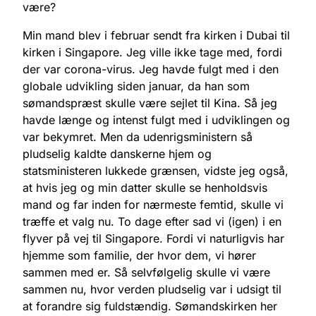
være?
Min mand blev i februar sendt fra kirken i Dubai til
kirken i Singapore. Jeg ville ikke tage med, fordi
der var corona-virus. Jeg havde fulgt med i den
globale udvikling siden januar, da han som
sømandspræst skulle være sejlet til Kina. Så jeg
havde længe og intenst fulgt med i udviklingen og
var bekymret. Men da udenrigsministern så
pludselig kaldte danskerne hjem og
statsministeren lukkede grænsen, vidste jeg også,
at hvis jeg og min datter skulle se henholdsvis
mand og far inden for nærmeste femtid, skulle vi
træffe et valg nu. To dage efter sad vi (igen) i en
flyver på vej til Singapore. Fordi vi naturligvis har
hjemme som familie, der hvor dem, vi hører
sammen med er. Så selvfølgelig skulle vi være
sammen nu, hvor verden pludselig var i udsigt til
at forandre sig fuldstændig. Sømandskirken her